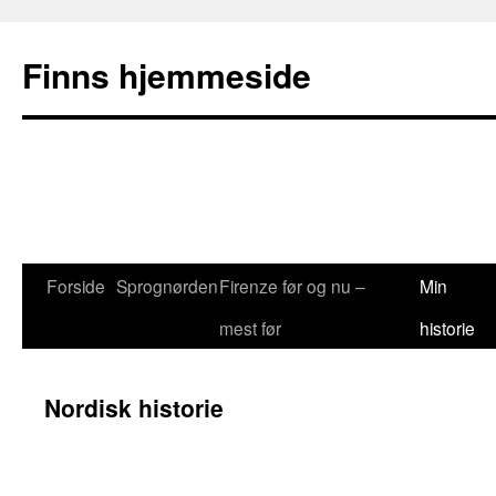
Finns hjemmeside
Forside
Sprognørden
Firenze før og nu –
Min
Hop
mest før
historie
til
indhold
Nordisk historie