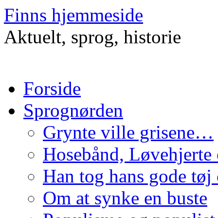
Finns hjemmeside
Aktuelt, sprog, historie
Hop
Forside
til
indhold
Sprognørden
Grynte ville grisene…
Hosebånd, Løvehjerte 
Han tog hans gode tøj 
Om at synke en buste